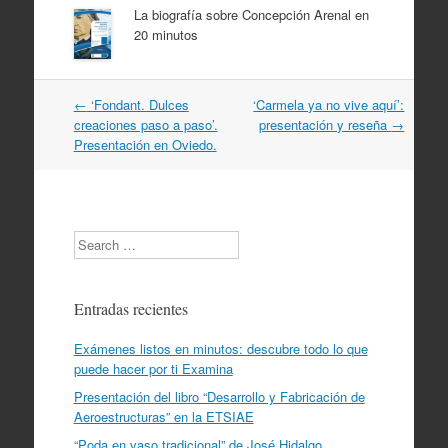
La biografía sobre Concepción Arenal en
20 minutos
Navegación
←
‘Fondant. Dulces
‘Carmela ya no vive aquí’:
por
creaciones paso a paso’.
presentación y reseña
→
artículos
Presentación en Oviedo.
Search
Entradas recientes
Exámenes listos en minutos: descubre todo lo que
puede hacer por ti Examina
Presentación del libro “Desarrollo y Fabricación de
Aeroestructuras” en la ETSIAE
“Poda en vaso tradicional” de José Hidalgo