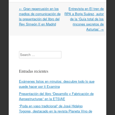
Navegación
←
Gran repercusión en los
Entrevista en El tren de
por
medios de comunicación de
RPA a Borja Suárez, autor
artículos
la presentación del libro del
de la ‘Guía total de los
Rey Simeón II en Madrid
rincones secretos de
Asturias’
→
Search
Entradas recientes
Exámenes listos en minutos: descubre todo lo que
puede hacer por ti Examina
Presentación del libro “Desarrollo y Fabricación de
Aeroestructuras” en la ETSIAE
“Poda en vaso tradicional” de José Hidalgo
Togores, destacado en la revista Planeta Vino de