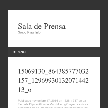
Sala de Prensa
Grupo Paraninfo
Menú
Ir
al
15069130_864385777032
contenido
157_12969930132071442
13_o
Publicado
noviembre 17, 2016
en
1328 × 747
en
La
Escuela Diplomática de Madrid acogió ayer la exitosa
presentación de ‘Alemania, el país imprescindible’ de