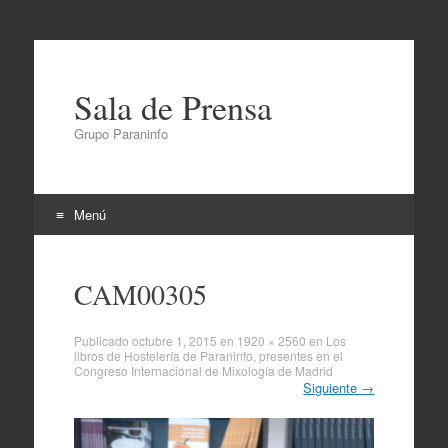
Sala de Prensa
Grupo Paraninfo
Menú
Ir
al
CAM00305
contenido
Publicado
octubre 1, 2015
en
1920 × 2560
en
Los
libros de Hostelería de Paraninfo, presentes en el
Congreso Internacional de Mixología de Madrid
Siguiente
→